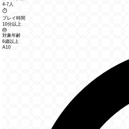
4-7人
⏱️
プレイ時間
10分以上
🎂
対象年齢
6歳以上
A10