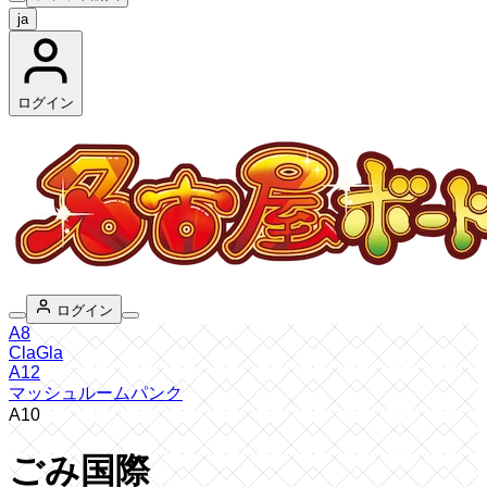
ja
ログイン
ログイン
A8
ClaGla
A12
マッシュルームパンク
A10
ごみ国際