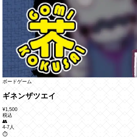
ボードゲーム
ギネンザツエイ
¥
1,500
税込
👥
4-7人
⏱️