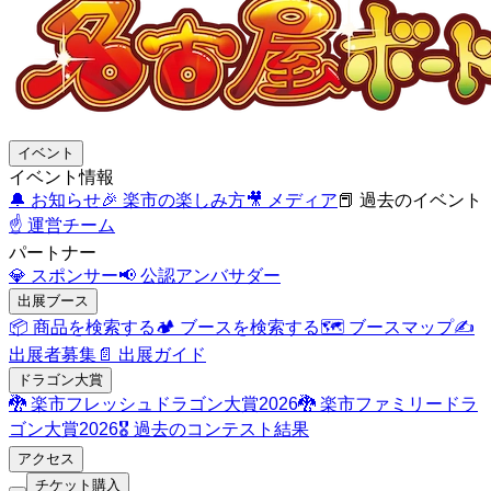
イベント
イベント情報
🔔
お知らせ
🎉
楽市の楽しみ方
🎥
メディア
📕
過去のイベント
☝️
運営チーム
パートナー
💎
スポンサー
📢
公認アンバサダー
出展ブース
📦
商品を検索する
🏕️
ブースを検索する
🗺️
ブースマップ
✍️
出展者募集
📄
出展ガイド
ドラゴン大賞
🐉
楽市フレッシュドラゴン大賞2026
🐉
楽市ファミリードラ
ゴン大賞2026
🎖️
過去のコンテスト結果
アクセス
チケット購入