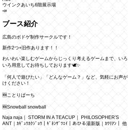
ウインクあいち6階展示場
📣
ブース紹介
広島のボドゲ制作サークルです！
新作2つ+旧作あります！！
わいわい楽しむゲームからじっくり考えるゲームまで、いろ
いろ用意してお待ちしております🕊️✨
「何人で遊びたい」「どんなゲーム？」など、気軽にお声が
けください！
🆕ことりぱーち
🆕Snowball snowball
Naja naja｜ STORM IN A TEACUP｜ PHILOSOPHER'S
ANT｜ｶｷﾞｭｳｶｸｼﾞｮｳ｜ｷﾞﾈﾝｻﾞﾂｴｲ｜あひる湯新版｜ｶｳﾘｱﾝ｜ 他