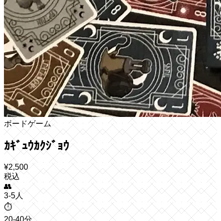
ボードゲーム
ｶｷﾞｭｳｶｸｼﾞｮｳ
¥
2,500
税込
👥
3-5人
⏱️
20-40分