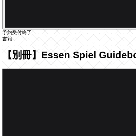
予約受付終了
書籍
【別冊】Essen Spiel Guidebo