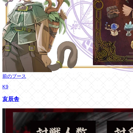
前のブース
K9
亥辰舎