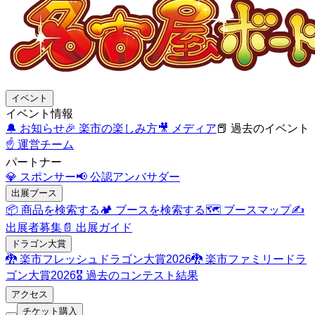
イベント
イベント情報
🔔
お知らせ
🎉
楽市の楽しみ方
🎥
メディア
📕
過去のイベント
☝️
運営チーム
パートナー
💎
スポンサー
📢
公認アンバサダー
出展ブース
📦
商品を検索する
🏕️
ブースを検索する
🗺️
ブースマップ
✍️
出展者募集
📄
出展ガイド
ドラゴン大賞
🐉
楽市フレッシュドラゴン大賞2026
🐉
楽市ファミリードラ
ゴン大賞2026
🎖️
過去のコンテスト結果
アクセス
チケット購入