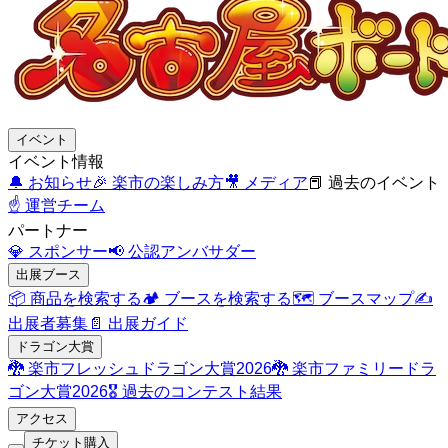
イベント
イベント情報
🔔
お知らせ
🎉
楽市の楽しみ方
🎥
メディア
📕
過去のイベント
☝️
運営チーム
パートナー
💎
スポンサー
📢
公認アンバサダー
出展ブース
📦
商品を検索する
🏕️
ブースを検索する
🗺️
ブースマップ
✍️
出展者募集
📄
出展ガイド
ドラゴン大賞
🐉
楽市フレッシュドラゴン大賞2026
🐉
楽市ファミリードラ
ゴン大賞2026
🎖️
過去のコンテスト結果
アクセス
チケット購入