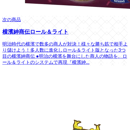
次の商品
横濱紳商伝ロール＆ライト
明治時代の横濱で数多の商人が対決！様々な勝ち筋で相手よ
り儲けよう！多人数に進化しロール＆ライト版となった3つ
目の横濱紳商伝 ●明治の横濱を舞台にした商人の物語を、ロ
ール＆ライトのシステムで再現『横濱紳...