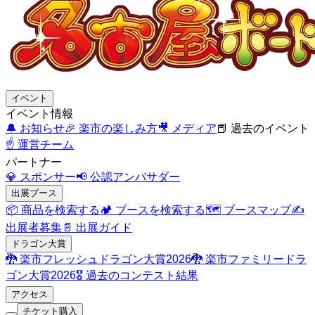
イベント
イベント情報
🔔
お知らせ
🎉
楽市の楽しみ方
🎥
メディア
📕
過去のイベント
☝️
運営チーム
パートナー
💎
スポンサー
📢
公認アンバサダー
出展ブース
📦
商品を検索する
🏕️
ブースを検索する
🗺️
ブースマップ
✍️
出展者募集
📄
出展ガイド
ドラゴン大賞
🐉
楽市フレッシュドラゴン大賞2026
🐉
楽市ファミリードラ
ゴン大賞2026
🎖️
過去のコンテスト結果
アクセス
チケット購入