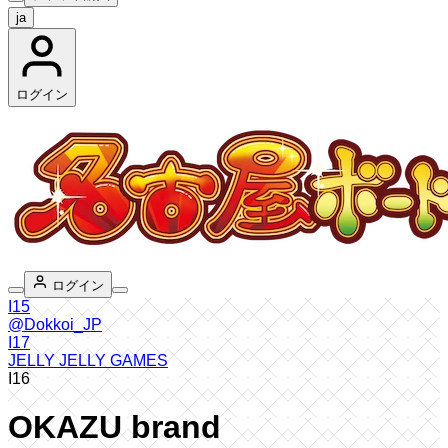
ja
ログイン
ログイン
I15
@Dokkoi_JP
I17
JELLY JELLY GAMES
I16
OKAZU brand