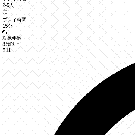
2-5人
⏱️
プレイ時間
15分
🎂
対象年齢
8歳以上
E11