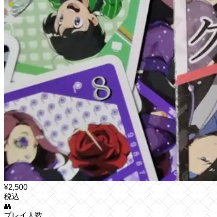
¥
2,500
税込
👥
プレイ人数