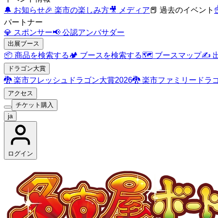
🔔
お知らせ
🎉
楽市の楽しみ方
🎥
メディア
📕
過去のイベント
☝
パートナー
💎
スポンサー
📢
公認アンバサダー
出展ブース
📦
商品を検索する
🏕️
ブースを検索する
🗺️
ブースマップ
✍️
ドラゴン大賞
🐉
楽市フレッシュドラゴン大賞2026
🐉
楽市ファミリードラゴ
アクセス
チケット購入
ja
ログイン