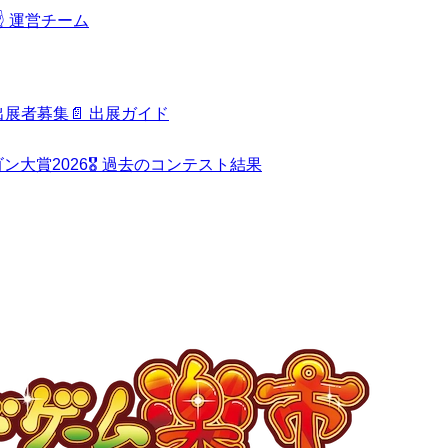
️
運営チーム
出展者募集
📄
出展ガイド
ン大賞2026
🎖️
過去のコンテスト結果