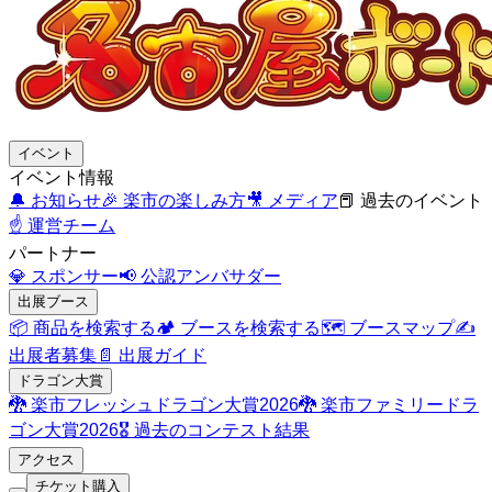
イベント
イベント情報
🔔
お知らせ
🎉
楽市の楽しみ方
🎥
メディア
📕
過去のイベント
☝️
運営チーム
パートナー
💎
スポンサー
📢
公認アンバサダー
出展ブース
📦
商品を検索する
🏕️
ブースを検索する
🗺️
ブースマップ
✍️
出展者募集
📄
出展ガイド
ドラゴン大賞
🐉
楽市フレッシュドラゴン大賞2026
🐉
楽市ファミリードラ
ゴン大賞2026
🎖️
過去のコンテスト結果
アクセス
チケット購入