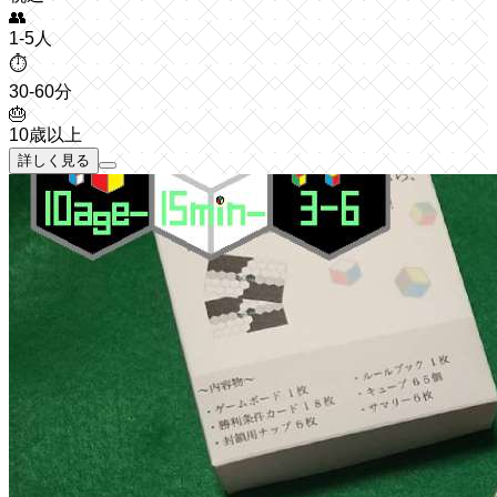
👥
1-5人
⏱️
30-60分
🎂
10歳以上
詳しく見る