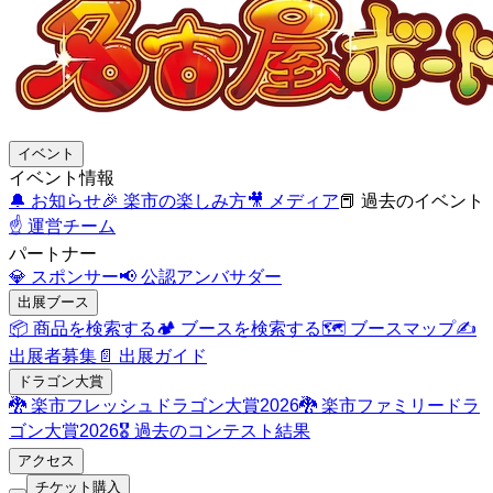
イベント
イベント情報
🔔
お知らせ
🎉
楽市の楽しみ方
🎥
メディア
📕
過去のイベント
☝️
運営チーム
パートナー
💎
スポンサー
📢
公認アンバサダー
出展ブース
📦
商品を検索する
🏕️
ブースを検索する
🗺️
ブースマップ
✍️
出展者募集
📄
出展ガイド
ドラゴン大賞
🐉
楽市フレッシュドラゴン大賞2026
🐉
楽市ファミリードラ
ゴン大賞2026
🎖️
過去のコンテスト結果
アクセス
チケット購入