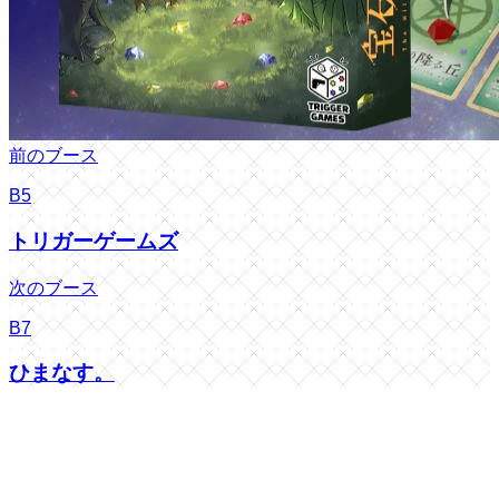
前のブース
B5
トリガーゲームズ
次のブース
B7
ひまなす。