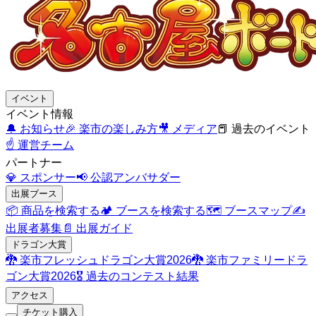
イベント
イベント情報
🔔
お知らせ
🎉
楽市の楽しみ方
🎥
メディア
📕
過去のイベント
☝️
運営チーム
パートナー
💎
スポンサー
📢
公認アンバサダー
出展ブース
📦
商品を検索する
🏕️
ブースを検索する
🗺️
ブースマップ
✍️
出展者募集
📄
出展ガイド
ドラゴン大賞
🐉
楽市フレッシュドラゴン大賞2026
🐉
楽市ファミリードラ
ゴン大賞2026
🎖️
過去のコンテスト結果
アクセス
チケット購入