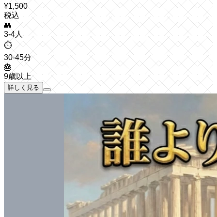
¥
1,500
税込
👥
3-4人
⏱️
30-45分
🎂
9歳以上
詳しく見る