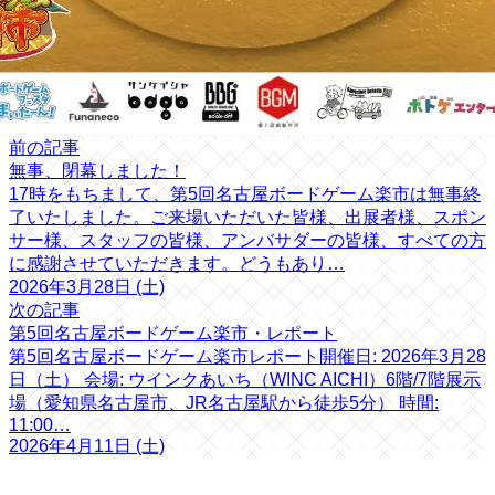
前の記事
無事、閉幕しました！
17時をもちまして、第5回名古屋ボードゲーム楽市は無事終
了いたしました。ご来場いただいた皆様、出展者様、スポン
サー様、スタッフの皆様、アンバサダーの皆様、すべての方
に感謝させていただきます。どうもあり…
2026年3月28日 (土)
次の記事
第5回名古屋ボードゲーム楽市・レポート
第5回名古屋ボードゲーム楽市レポート開催日: 2026年3月28
日（土） 会場: ウインクあいち（WINC AICHI）6階/7階展示
場（愛知県名古屋市、JR名古屋駅から徒歩5分） 時間:
11:00…
2026年4月11日 (土)