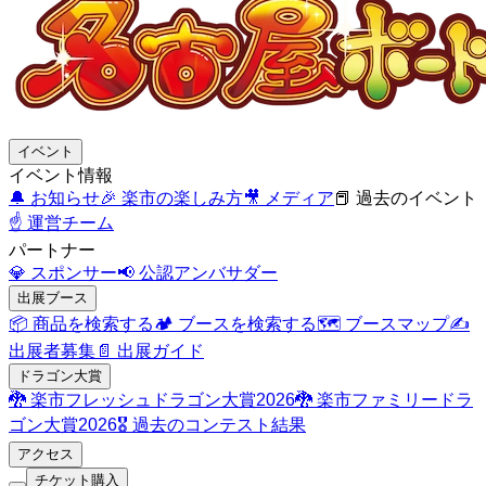
イベント
イベント情報
🔔
お知らせ
🎉
楽市の楽しみ方
🎥
メディア
📕
過去のイベント
☝️
運営チーム
パートナー
💎
スポンサー
📢
公認アンバサダー
出展ブース
📦
商品を検索する
🏕️
ブースを検索する
🗺️
ブースマップ
✍️
出展者募集
📄
出展ガイド
ドラゴン大賞
🐉
楽市フレッシュドラゴン大賞2026
🐉
楽市ファミリードラ
ゴン大賞2026
🎖️
過去のコンテスト結果
アクセス
チケット購入