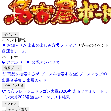
イベント
イベント情報
🔔
お知らせ
🎉
楽市の楽しみ方
🎥
メディア
📕
過去のイベント
☝️
運営チーム
パートナー
💎
スポンサー
📢
公認アンバサダー
出展ブース
📦
商品を検索する
🏕️
ブースを検索する
🗺️
ブースマップ
✍️
出展者募集
📄
出展ガイド
ドラゴン大賞
🐉
楽市フレッシュドラゴン大賞2026
🐉
楽市ファミリードラ
ゴン大賞2026
🎖️
過去のコンテスト結果
アクセス
チケット購入