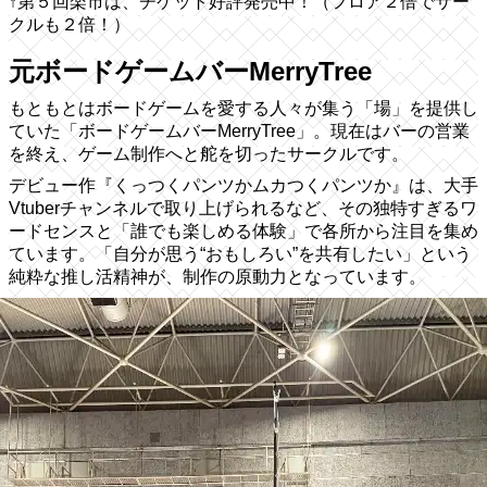
↑第５回楽市は、チケット好評発売中！（フロア２倍でサー
クルも２倍！）
元ボードゲームバーMerryTree
もともとはボードゲームを愛する人々が集う「場」を提供し
ていた「ボードゲームバーMerryTree」。現在はバーの営業
を終え、ゲーム制作へと舵を切ったサークルです。
デビュー作『くっつくパンツかムカつくパンツか』は、大手
Vtuberチャンネルで取り上げられるなど、その独特すぎるワ
ードセンスと「誰でも楽しめる体験」で各所から注目を集め
ています。「自分が思う“おもしろい”を共有したい」という
純粋な推し活精神が、制作の原動力となっています。