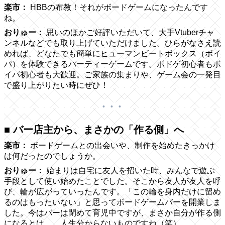
楽市：
HBBの布教！それがボードゲームになったんです
ね。
おりゅー：
思いのほかご好評いただいて、大手Vtuberチャ
ンネルなどでも取り上げていただけました。ひらがなさえ読
めれば、どなたでも簡単にヒューマンビートボックス（ボイ
パ）を体験できるパーティーゲームです。ボドゲ初心者もボ
イパ初心者も大歓迎。ご家族の集まりや、ゲーム会の一発目
で盛り上がりたい時にぜひ！
■ バー店主から、まさかの「作る側」へ
楽市：
ボードゲームとの出会いや、制作を始めたきっかけ
は何だったのでしょうか。
おりゅー：
始まりは自宅に友人を招いた時、みんなで遊ぶ
手段として使い始めたことでした。そこから友人が友人を呼
び、輪が広がっていったんです。「この輪を身内だけに留め
るのはもったいない」と思ってボードゲームバーを開業しま
した。今はバーは閉めて育児中ですが、まさか自分が作る側
になるとは……人生分からないものですね（笑）。