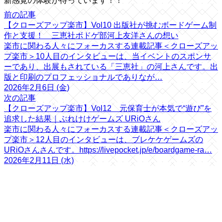
新感覚の体験が待っています！！
前の記事
【クローズアップ楽市】Vol10 出版社が挑むボードゲーム制
作と支援！ 三恵社ボドゲ部河上友洋さんの想い
楽市に関わる人々にフォーカスする連載記事＜クローズアッ
プ楽市＞10人目のインタビューは、当イベントのスポンサ
ーであり、出展もされている「三恵社」の河上さんです。出
版と印刷のプロフェッショナルでありなが…
2026年2月6日 (金)
次の記事
【クローズアップ楽市】Vol12 元保育士が本気で“遊び”を
追求した結果｜ぶれけけゲームズ URiOさん
楽市に関わる人々にフォーカスする連載記事＜クローズアッ
プ楽市＞12人目のインタビューは、ブレケケゲームズの
URiOさんさんです。https://livepocket.jp/e/boardgame-ra…
2026年2月11日 (水)