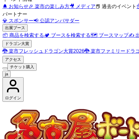
🔔
お知らせ
🎉
楽市の楽しみ方
🎥
メディア
📕
過去のイベント
☝
パートナー
💎
スポンサー
📢
公認アンバサダー
出展ブース
📦
商品を検索する
🏕️
ブースを検索する
🗺️
ブースマップ
✍️
ドラゴン大賞
🐉
楽市フレッシュドラゴン大賞2026
🐉
楽市ファミリードラゴ
アクセス
チケット購入
ja
ログイン