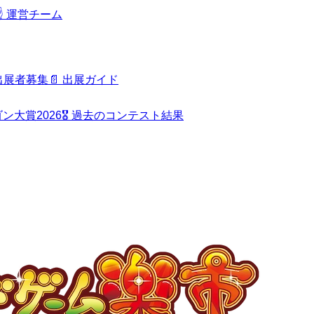
️
運営チーム
出展者募集
📄
出展ガイド
ン大賞2026
🎖️
過去のコンテスト結果