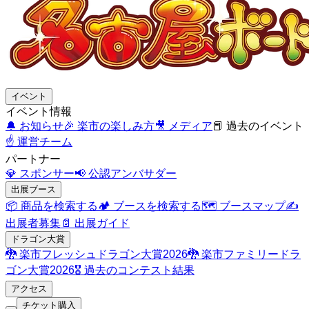
イベント
イベント情報
🔔
お知らせ
🎉
楽市の楽しみ方
🎥
メディア
📕
過去のイベント
☝️
運営チーム
パートナー
💎
スポンサー
📢
公認アンバサダー
出展ブース
📦
商品を検索する
🏕️
ブースを検索する
🗺️
ブースマップ
✍️
出展者募集
📄
出展ガイド
ドラゴン大賞
🐉
楽市フレッシュドラゴン大賞2026
🐉
楽市ファミリードラ
ゴン大賞2026
🎖️
過去のコンテスト結果
アクセス
チケット購入