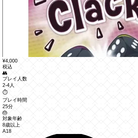
¥
4,000
税込
👥
プレイ人数
2-4人
⏱️
プレイ時間
25分
🎂
対象年齢
8歳以上
A18