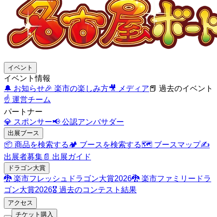
イベント
イベント情報
🔔
お知らせ
🎉
楽市の楽しみ方
🎥
メディア
📕
過去のイベント
☝️
運営チーム
パートナー
💎
スポンサー
📢
公認アンバサダー
出展ブース
📦
商品を検索する
🏕️
ブースを検索する
🗺️
ブースマップ
✍️
出展者募集
📄
出展ガイド
ドラゴン大賞
🐉
楽市フレッシュドラゴン大賞2026
🐉
楽市ファミリードラ
ゴン大賞2026
🎖️
過去のコンテスト結果
アクセス
チケット購入