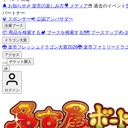
🔔
お知らせ
🎉
楽市の楽しみ方
🎥
メディア
📕
過去のイベント
☝
パートナー
💎
スポンサー
📢
公認アンバサダー
出展ブース
📦
商品を検索する
🏕️
ブースを検索する
🗺️
ブースマップ
✍️
ドラゴン大賞
🐉
楽市フレッシュドラゴン大賞2026
🐉
楽市ファミリードラゴ
アクセス
チケット購入
ja
ログイン