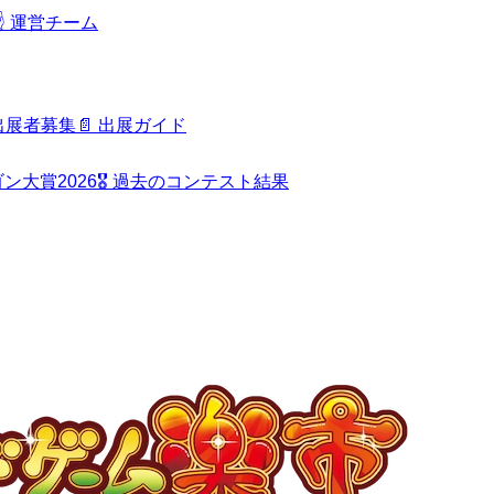
️
運営チーム
出展者募集
📄
出展ガイド
ン大賞2026
🎖️
過去のコンテスト結果