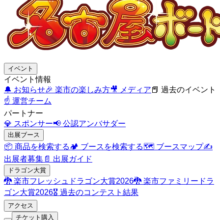
イベント
イベント情報
🔔
お知らせ
🎉
楽市の楽しみ方
🎥
メディア
📕
過去のイベント
☝️
運営チーム
パートナー
💎
スポンサー
📢
公認アンバサダー
出展ブース
📦
商品を検索する
🏕️
ブースを検索する
🗺️
ブースマップ
✍️
出展者募集
📄
出展ガイド
ドラゴン大賞
🐉
楽市フレッシュドラゴン大賞2026
🐉
楽市ファミリードラ
ゴン大賞2026
🎖️
過去のコンテスト結果
アクセス
チケット購入