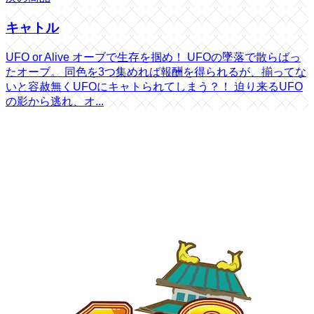
キャトル
UFO or Alive オーブで生存を掴め！ UFOの墜落で散らばっ
たオーブ。 同色を3つ集めれば報酬を得られるが、揃ってな
いと容赦無くUFOにキャトられてしまう？！ 迫り来るUFO
の影から逃れ、オ...