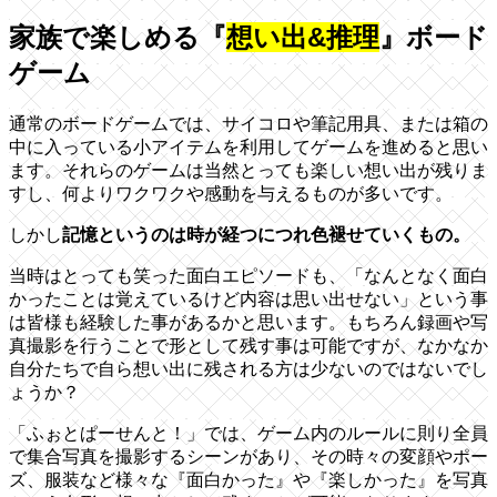
家族で楽しめる『
想い出&推理
』ボード
ゲーム
通常のボードゲームでは、サイコロや筆記用具、または箱の
中に入っている小アイテムを利用してゲームを進めると思い
ます。それらのゲームは当然とっても楽しい想い出が残りま
すし、何よりワクワクや感動を与えるものが多いです。
しかし
記憶というのは時が経つにつれ色褪せていくもの。
当時はとっても笑った面白エピソードも、「なんとなく面白
かったことは覚えているけど内容は思い出せない」という事
は皆様も経験した事があるかと思います。もちろん録画や写
真撮影を行うことで形として残す事は可能ですが、なかなか
自分たちで自ら想い出に残される方は少ないのではないでし
ょうか？
「ふぉとぱーせんと！」では、ゲーム内のルールに則り全員
で集合写真を撮影するシーンがあり、その時々の変顔やポー
ズ、服装など様々な『面白かった』や『楽しかった』を写真