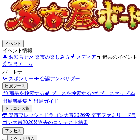
イベント
イベント情報
🔔
お知らせ
🎉
楽市の楽しみ方
🎥
メディア
📕
過去のイベント
☝️
運営チーム
パートナー
💎
スポンサー
📢
公認アンバサダー
出展ブース
📦
商品を検索する
🏕️
ブースを検索する
🗺️
ブースマップ
✍️
出展者募集
📄
出展ガイド
ドラゴン大賞
🐉
楽市フレッシュドラゴン大賞2026
🐉
楽市ファミリードラ
ゴン大賞2026
🎖️
過去のコンテスト結果
アクセス
チケット購入