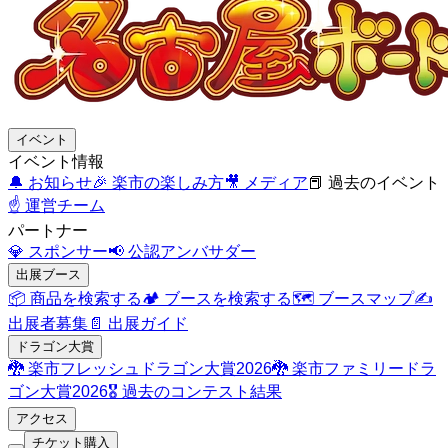
イベント
イベント情報
🔔
お知らせ
🎉
楽市の楽しみ方
🎥
メディア
📕
過去のイベント
☝️
運営チーム
パートナー
💎
スポンサー
📢
公認アンバサダー
出展ブース
📦
商品を検索する
🏕️
ブースを検索する
🗺️
ブースマップ
✍️
出展者募集
📄
出展ガイド
ドラゴン大賞
🐉
楽市フレッシュドラゴン大賞2026
🐉
楽市ファミリードラ
ゴン大賞2026
🎖️
過去のコンテスト結果
アクセス
チケット購入