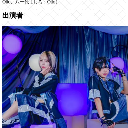
Otto、八千代ましろ；Otto）
出演者