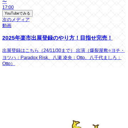
〜
17:00
YouTubeでみる
次のメディア
動画
2025年楽市出展登録のやり方！目指せ完売！
出展登録はこちら（24/11/30まで） 出演（爆裂屋敷⭐ヨチ・
ヨツハ：Paradox Risk、八瀬 凌央：Otto、八千代ましろ：
Otto）