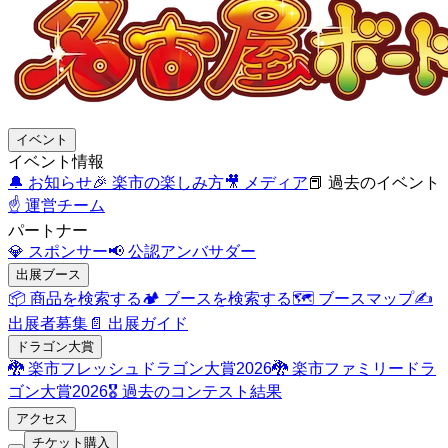
イベント
イベント情報
🔔
お知らせ
🎉
楽市の楽しみ方
🎥
メディア
📕
過去のイベント
☝️
運営チーム
パートナー
💎
スポンサー
📢
公認アンバサダー
出展ブース
📦
商品を検索する
🏕️
ブースを検索する
🗺️
ブースマップ
✍️
出展者募集
📄
出展ガイド
ドラゴン大賞
🐉
楽市フレッシュドラゴン大賞2026
🐉
楽市ファミリードラ
ゴン大賞2026
🎖️
過去のコンテスト結果
アクセス
チケット購入