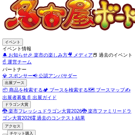
イベント
イベント情報
🔔
お知らせ
🎉
楽市の楽しみ方
🎥
メディア
📕
過去のイベント
☝️
運営チーム
パートナー
💎
スポンサー
📢
公認アンバサダー
出展ブース
📦
商品を検索する
🏕️
ブースを検索する
🗺️
ブースマップ
✍️
出展者募集
📄
出展ガイド
ドラゴン大賞
🐉
楽市フレッシュドラゴン大賞2026
🐉
楽市ファミリードラ
ゴン大賞2026
🎖️
過去のコンテスト結果
アクセス
チケット購入