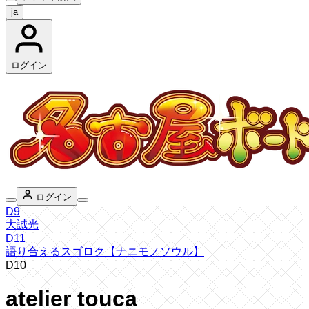
ja
ログイン
ログイン
D9
大誠光
D11
語り合えるスゴロク【ナニモノソウル】
D10
atelier touca