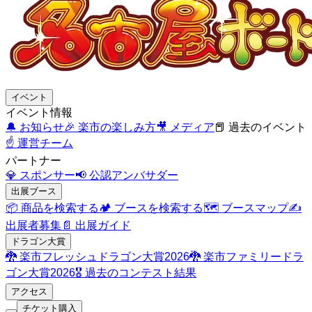
イベント
イベント情報
🔔
お知らせ
🎉
楽市の楽しみ方
🎥
メディア
📕
過去のイベント
☝️
運営チーム
パートナー
💎
スポンサー
📢
公認アンバサダー
出展ブース
📦
商品を検索する
🏕️
ブースを検索する
🗺️
ブースマップ
✍️
出展者募集
📄
出展ガイド
ドラゴン大賞
🐉
楽市フレッシュドラゴン大賞2026
🐉
楽市ファミリードラ
ゴン大賞2026
🎖️
過去のコンテスト結果
アクセス
チケット購入