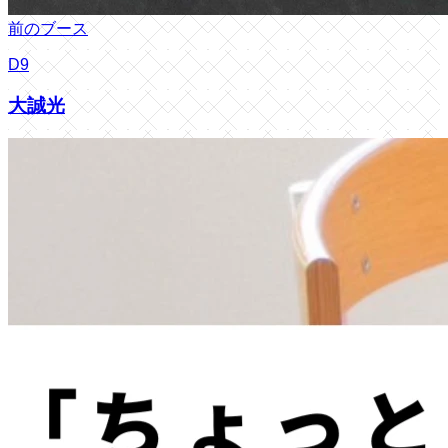
前のブース
D9
大誠光