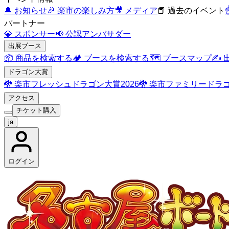
🔔
お知らせ
🎉
楽市の楽しみ方
🎥
メディア
📕
過去のイベント
☝
パートナー
💎
スポンサー
📢
公認アンバサダー
出展ブース
📦
商品を検索する
🏕️
ブースを検索する
🗺️
ブースマップ
✍️
ドラゴン大賞
🐉
楽市フレッシュドラゴン大賞2026
🐉
楽市ファミリードラゴ
アクセス
チケット購入
ja
ログイン