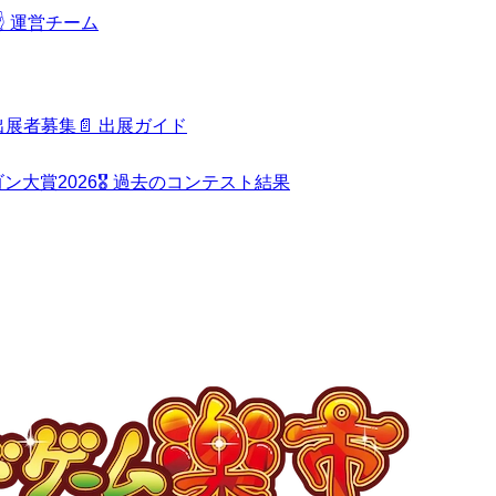
️
運営チーム
出展者募集
📄
出展ガイド
ン大賞2026
🎖️
過去のコンテスト結果