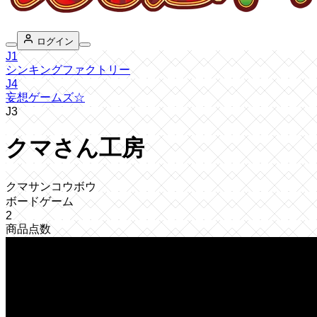
ログイン
J1
シンキングファクトリー
J4
妄想ゲームズ☆
J3
クマさん工房
クマサンコウボウ
ボードゲーム
2
商品点数