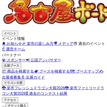
イベント
イベント情報
🔔
お知らせ
🎉
楽市の楽しみ方
🎥
メディア
📕
過去のイベント
☝️
運営チーム
パートナー
💎
スポンサー
📢
公認アンバサダー
出展ブース
📦
商品を検索する
🏕️
ブースを検索する
🗺️
ブースマップ
✍️
出展者募集
📄
出展ガイド
ドラゴン大賞
🐉
楽市フレッシュドラゴン大賞2026
🐉
楽市ファミリードラ
ゴン大賞2026
🎖️
過去のコンテスト結果
アクセス
チケット購入