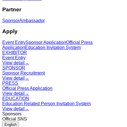
Partner
Sponsor
Ambassador
Apply
Event Entry
Sponsor Application
Official Press
Application
Education Invitation System
EXHIBITOR
Event Entry
View detail
→
SPONSOR
Sponsor Recruitment
View detail
→
PRESS
Official Press Application
View detail
→
EDUCATION
Education Related Person Invitation System
View detail
→
Sponsors
Official SNS
English