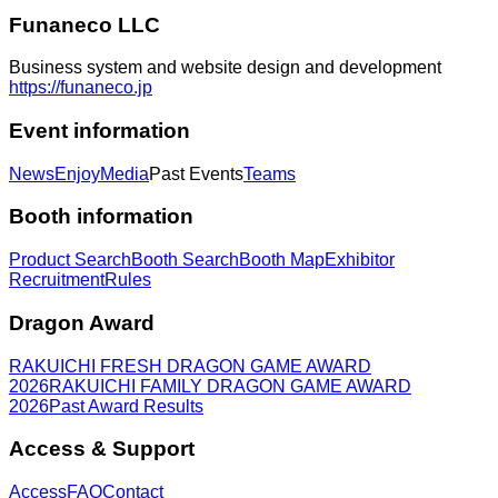
Funaneco LLC
Business system and website design and development
https://funaneco.jp
Event information
News
Enjoy
Media
Past Events
Teams
Booth information
Product Search
Booth Search
Booth Map
Exhibitor
Recruitment
Rules
Dragon Award
RAKUICHI FRESH DRAGON GAME AWARD
2026
RAKUICHI FAMILY DRAGON GAME AWARD
2026
Past Award Results
Access & Support
Access
FAQ
Contact