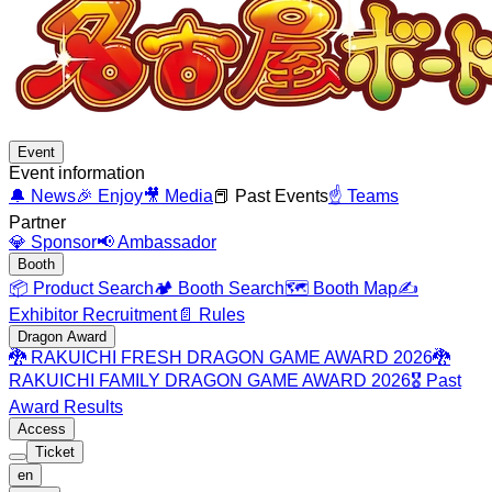
Event
Event information
🔔
News
🎉
Enjoy
🎥
Media
📕
Past Events
☝️
Teams
Partner
💎
Sponsor
📢
Ambassador
Booth
📦
Product Search
🏕️
Booth Search
🗺️
Booth Map
✍️
Exhibitor Recruitment
📄
Rules
Dragon Award
🐉
RAKUICHI FRESH DRAGON GAME AWARD 2026
🐉
RAKUICHI FAMILY DRAGON GAME AWARD 2026
🎖️
Past
Award Results
Access
Ticket
en