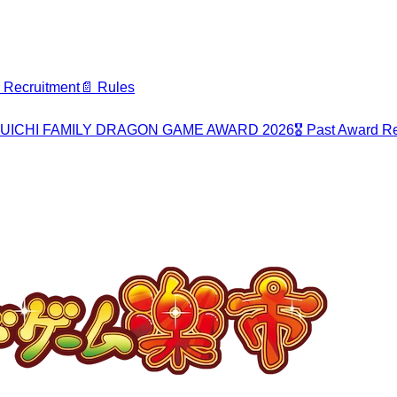
r Recruitment
📄
Rules
UICHI FAMILY DRAGON GAME AWARD 2026
🎖️
Past Award Re