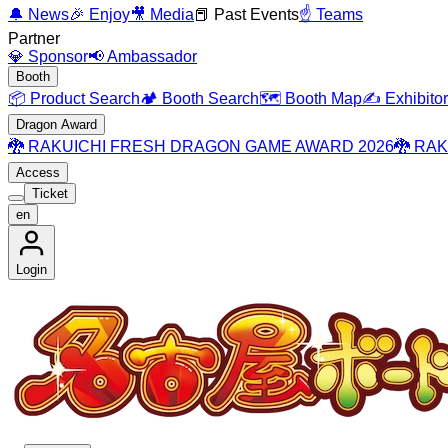
🔔
News
🎉
Enjoy
🎥
Media
📕
Past Events
☝️
Teams
Partner
💎
Sponsor
📢
Ambassador
Booth
📦
Product Search
🏕️
Booth Search
🗺️
Booth Map
✍️
Exhibito
Dragon Award
🐉
RAKUICHI FRESH DRAGON GAME AWARD 2026
🐉
RAK
Access
Ticket
en
Login