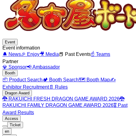
Event
Event information
🔔
News
🎉
Enjoy
🎥
Media
📕
Past Events
☝️
Teams
Partner
💎
Sponsor
📢
Ambassador
Booth
📦
Product Search
🏕️
Booth Search
🗺️
Booth Map
✍️
Exhibitor Recruitment
📄
Rules
Dragon Award
🐉
RAKUICHI FRESH DRAGON GAME AWARD 2026
🐉
RAKUICHI FAMILY DRAGON GAME AWARD 2026
🎖️
Past
Award Results
Access
Ticket
en